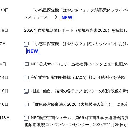
月30日
「小惑星探査機「はやぶさ２」、太陽系天体フライバ
レスリリース）
NEW
16日
2026年度環境活動レポート（環境報告書2026）を掲載
月7日
「小惑星探査機「はやぶさ２」拡張ミッションにおけ
NEW
月6日
NEC公式サイトにて、当社社員のインタビュー動画が
14日
宇宙航空研究開発機構（JAXA）様より感謝状を受領
19日
札幌、仙台、福岡の各テクノセンターの紹介映像を新
10日
「健康経営優良法人2026（大規模法人部門）」に認
月18日
NEC航空宇宙システム、第69回宇宙科学技術連合講
北海道 札幌コンベンションセンター、2025年11月25日