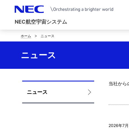
NEC航空宇宙システム
ホーム
ニュース
サ
イ
ニュース
ト
内
の
当社から
ロ
ニュース
現
ー
在
カ
位
ル
2026年7
置