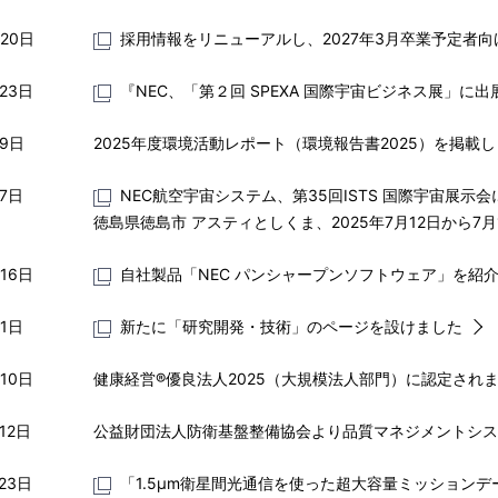
月20日
採用情報をリニューアルし、2027年3月卒業予定者
23日
『NEC、「第２回 SPEXA 国際宇宙ビジネス展」
月9日
2025年度環境活動レポート（環境報告書2025）を掲載
月7日
NEC航空宇宙システム、第35回ISTS 国際宇宙展示
徳島県徳島市 アスティとしくま、2025年7月12日から7月
16日
自社製品「NEC パンシャープンソフトウェア」を紹
月1日
新たに「研究開発・技術」のページを設けました
10日
健康経営®優良法人2025（大規模法人部門）に認定され
12日
公益財団法人防衛基盤整備協会より品質マネジメントシステムJ
23日
「1.5μm衛星間光通信を使った超大容量ミッションデ