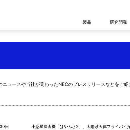
ナ
ビ
製品
研究開発
ゲ
ー
シ
ョ
ン
のニュースや当社が関わったNECのプレスリリースなどをご紹
月30日
小惑星探査機「はやぶさ2」、太陽系天体フライバイ