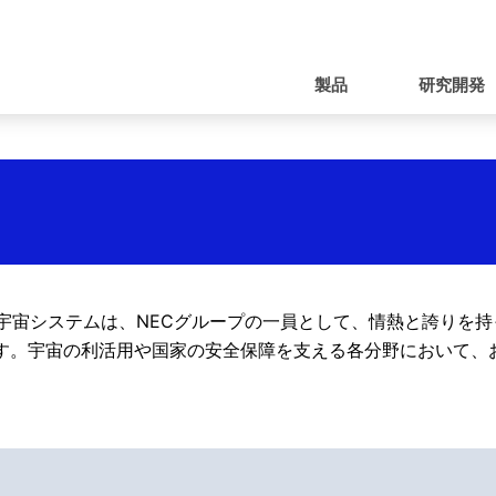
ナ
ビ
製品
研究開発
ゲ
ー
シ
ョ
ン
空宇宙システムは、NECグループの一員として、情熱と誇りを
す。宇宙の利活用や国家の安全保障を支える各分野において、