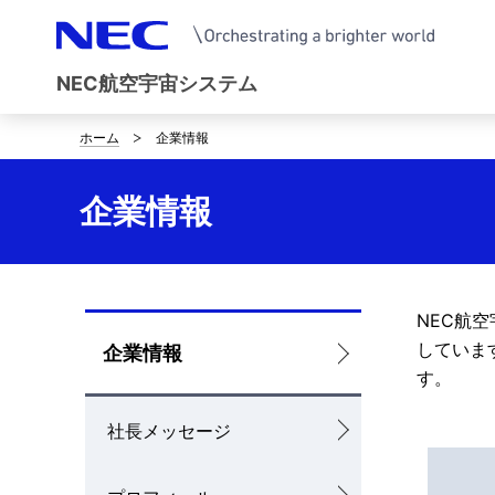
NEC航空宇宙システム
ホーム
企業情報
サ
イ
企業情報
ト
内
の
NEC航
ロ
していま
企業情報
現
す。
ー
在
社長メッセージ
カ
位
ル
置