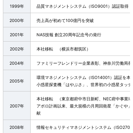
1999年
品質マネジメントシステム（ISO9001）認証取得
2000年
売上高が初めて100億円を突破
2001年
NAS技報 創立20周年記念号の発行
2002年
本社移転 （横浜市都筑区）
2004年
ファミリーフレンドリー企業表彰、神奈川労働局長
環境マネジメントシステム（ISO14001）認証を本
2005年
小惑星探査機「はやぶさ」、世界初の小惑星タッチ
本社移転 （東京都府中市日新町、NEC府中事業場
2007年
アポロ計画以来、最大規模の月周回衛星「かぐや」
献
2008年
情報セキュリティマネジメントシステム（ISO270