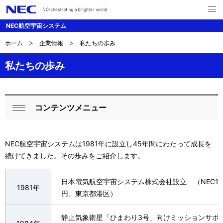
メ
ニ
NEC航空宇宙システム
ュ
ー
を
ホーム
企業情報
私たちの歩み
サ
ナ
開
く
ビ
イ
私たちの歩み
ゲ
ト
ー
内
コンテンツメニュー
シ
ロ
閉
の
ョ
ー
じ
現
ン
NEC航空宇宙システムは1981年に設立し45年間にわたって成長を
る
カ
在
続けてきました。その歩みをご紹介します。
ル
位
日本電気航空宇宙システム株式会社設立 （NEC10
ナ
1981年
置
円、東京都港区）
ビ
静止気象衛星「ひまわり3号」向けミッションサポ
ゲ