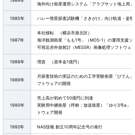
1984年
海外向け衛星運用システム「アラブサット地上局」
ー
1985年
ハレー彗星探査試験機「さきがけ」向け軌道・姿勢
シ
ョ
本社移転 （横浜市港北区）
1987年
海洋観測衛星「もも1号」（MOS-1）の運用支援
ン
可視近赤外放射計（MESSR）画像処理ソフトウェ
1988年
増資 （資本金1億円）
月探査技術の実証のための工学実験衛星「ひてん」（
1989年
フトウェアの開発
売上高が初めて50億円に到達
1990年
実験用中継衛星（呼称：放送衛星）「ゆり3号a」（B
トウェア開発
1992年
NAS技報 創立10周年記念号の発行