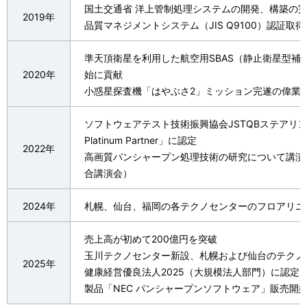
国土交通省 洋上管制処理システムの開発、構築の
2019年
品質マネジメントシステム（JIS Q9100）認証取得
準天頂衛星を利用した航空用SBAS（静止衛星型補
2020年
始に貢献
小惑星探査機「はやぶさ2」ミッション完遂の偉業
ソフトウェアテスト技術振興協会JSTQBステアリン
Platinum Partner」に認定
2022年
高画質パンシャープン処理技術の研究について講演
合講演会）
2024年
札幌、仙台、福岡の各テクノセンターのフロアリニ
売上高が初めて200億円を突破
玉川テクノセンター新設、札幌および仙台のテクノ
2025年
健康経営優良法人2025（大規模法人部門）に認定
製品「NEC パンシャープンソフトウェア」販売開