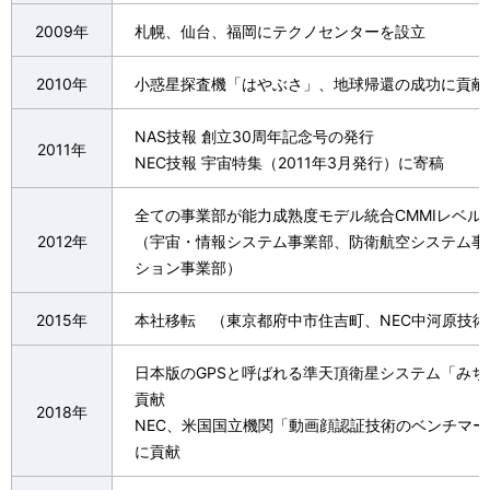
2009年
札幌、仙台、福岡にテクノセンターを設立
2010年
小惑星探査機「はやぶさ」、地球帰還の成功に貢献
NAS技報 創立30周年記念号の発行
2011年
NEC技報 宇宙特集（2011年3月発行）に寄稿
全ての事業部が能力成熟度モデル統合CMMIレベル
2012年
（宇宙・情報システム事業部、防衛航空システム事
ション事業部）
2015年
本社移転 （東京都府中市住吉町、NEC中河原技
日本版のGPSと呼ばれる準天頂衛星システム「み
貢献
2018年
NEC、米国国立機関「動画顔認証技術のベンチマ
に貢献