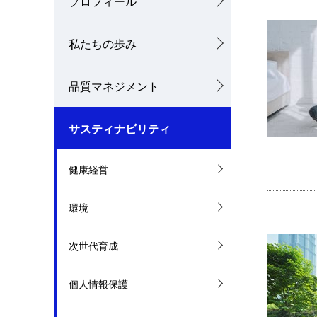
プロフィール
ナ
私たちの歩み
ビ
ゲ
品質マネジメント
ー
シ
サスティナビリティ
ョ
健康経営
ン
環境
次世代育成
個人情報保護