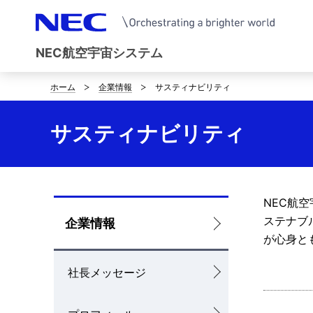
NEC航空宇宙システム
ホーム
企業情報
サスティナビリティ
サ
イ
サスティナビリティ
ト
内
の
NEC航
ロ
ステナブ
企業情報
現
が心身と
ー
在
社長メッセージ
カ
位
ル
置