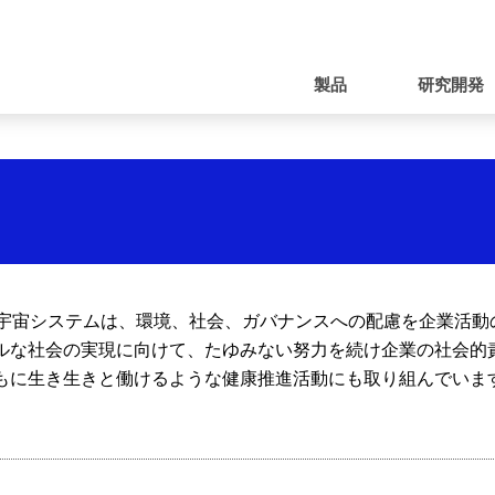
ナ
ビ
製品
研究開発
ゲ
ー
シ
ョ
ン
空宇宙システムは、環境、社会、ガバナンスへの配慮を企業活
ルな社会の実現に向けて、たゆみない努力を続け企業の社会的
もに生き生きと働けるような健康推進活動にも取り組んでいま